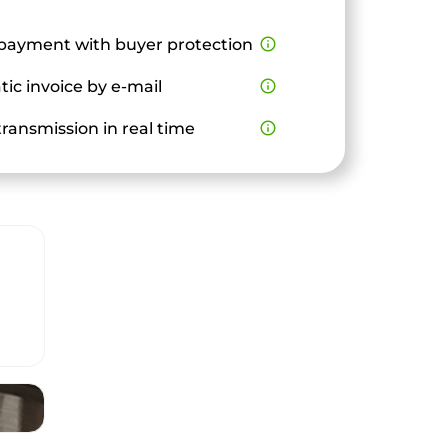
payment with buyer protection
info_outline
ic invoice by e-mail
info_outline
ransmission in real time
info_outline