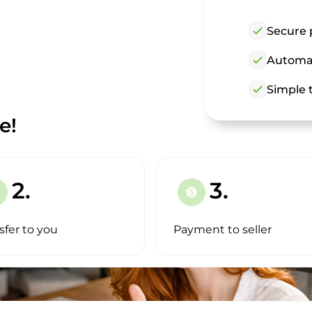
check
Secure 
check
Automat
check
Simple t
e!
2.
3.
paid
sfer to you
Payment to seller