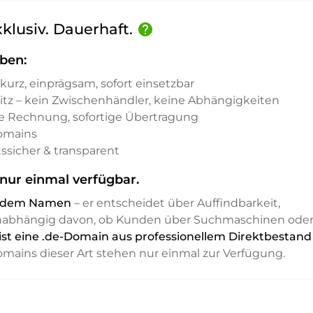
xklusiv. Dauerhaft.
help
ben:
kurz, einprägsam, sofort einsetzbar
sitz – kein Zwischenhändler, keine Abhängigkeiten
e Rechnung, sofortige Übertragung
Domains
ssicher & transparent
nur einmal verfügbar.
it dem Namen
– er entscheidet über Auffindbarkeit,
unabhängig davon, ob Kunden über Suchmaschinen ode
ist eine .de-Domain aus professionellem Direktbestand
Domains dieser Art stehen nur einmal zur Verfügung.