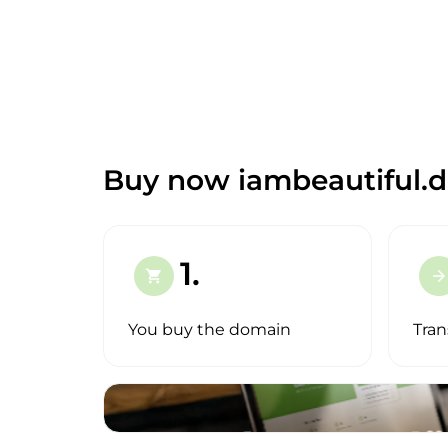
Buy now iambeautiful.d
1.
shopping_cart
arrow_forward
You buy the domain
Tran