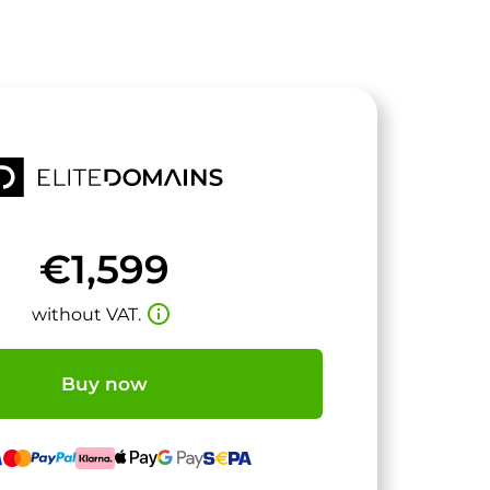
€1,599
info_outline
without VAT.
Buy now